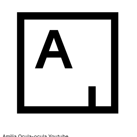
Amilia
Ocula-ocula
Youtube