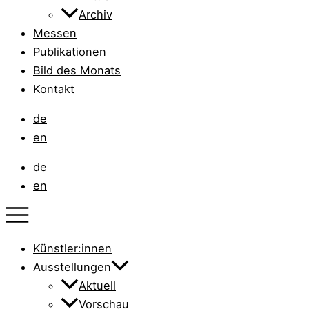
Archiv
Messen
Publikationen
Bild des Monats
Kontakt
de
en
de
en
Künstler:innen
Ausstellungen
Aktuell
Vorschau