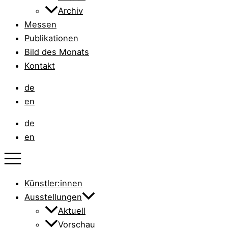
Archiv
Messen
Publikationen
Bild des Monats
Kontakt
de
en
de
en
Künstler:innen
Ausstellungen
Aktuell
Vorschau