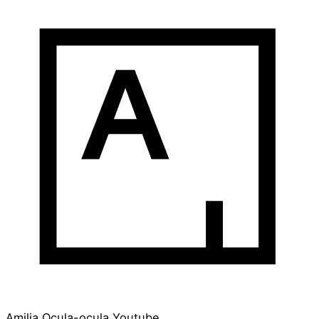
Amilia
Ocula-ocula
Youtube