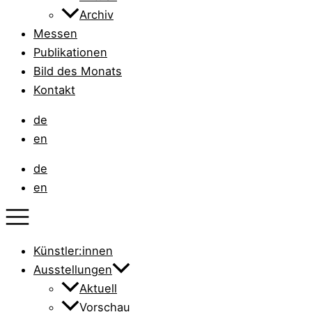
Archiv
Messen
Publikationen
Bild des Monats
Kontakt
de
en
de
en
Künstler:innen
Ausstellungen
Aktuell
Vorschau