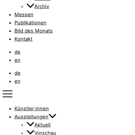
Archiv
Messen
Publikationen
Bild des Monats
Kontakt
de
en
de
en
Künstler:innen
Ausstellungen
Aktuell
Vorschau