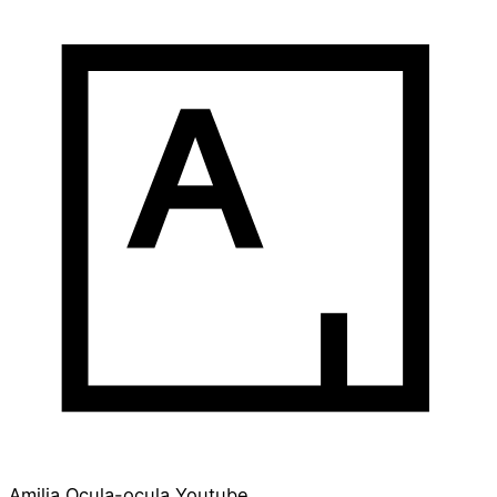
Amilia
Ocula-ocula
Youtube