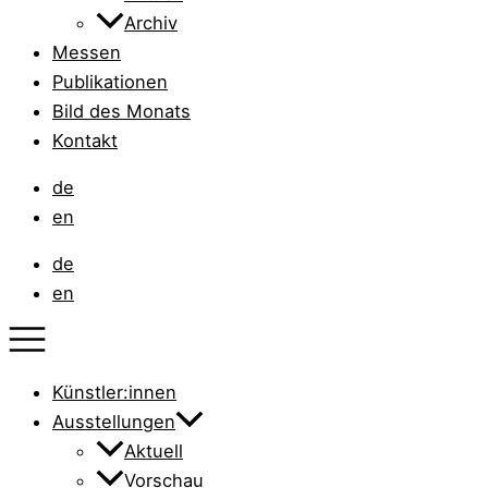
Archiv
Messen
Publikationen
Bild des Monats
Kontakt
de
en
de
en
Künstler:innen
Ausstellungen
Aktuell
Vorschau