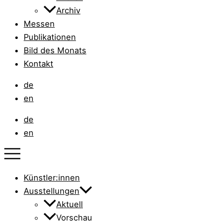
Archiv
Messen
Publikationen
Bild des Monats
Kontakt
de
en
de
en
Künstler:innen
Ausstellungen
Aktuell
Vorschau