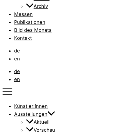
Archiv
Messen
Publikationen
Bild des Monats
Kontakt
de
en
de
en
Künstler:innen
Ausstellungen
Aktuell
Vorschau