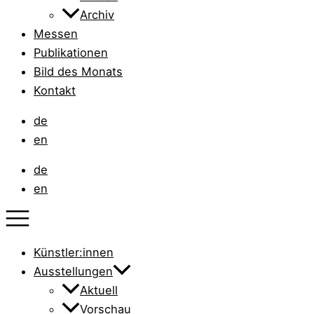
Archiv
Messen
Publikationen
Bild des Monats
Kontakt
de
en
de
en
Künstler:innen
Ausstellungen
Aktuell
Vorschau