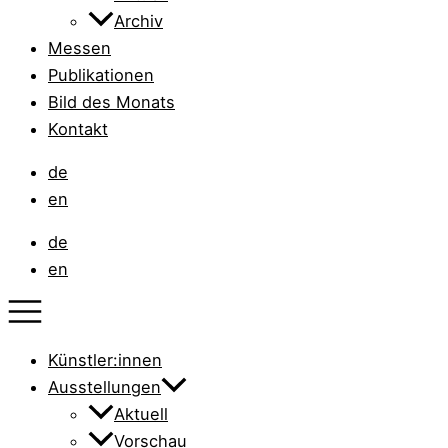
Archiv
Messen
Publikationen
Bild des Monats
Kontakt
de
en
de
en
Künstler:innen
Ausstellungen
Aktuell
Vorschau