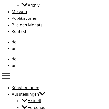
Archiv
Messen
Publikationen
Bild des Monats
Kontakt
de
en
de
en
Künstler:innen
Ausstellungen
Aktuell
Vorschau