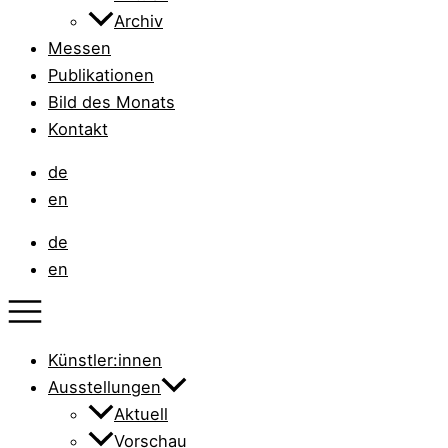
Archiv
Messen
Publikationen
Bild des Monats
Kontakt
de
en
de
en
Künstler:innen
Ausstellungen
Aktuell
Vorschau