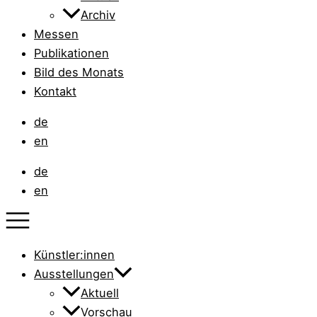
Archiv
Messen
Publikationen
Bild des Monats
Kontakt
de
en
de
en
Künstler:innen
Ausstellungen
Aktuell
Vorschau