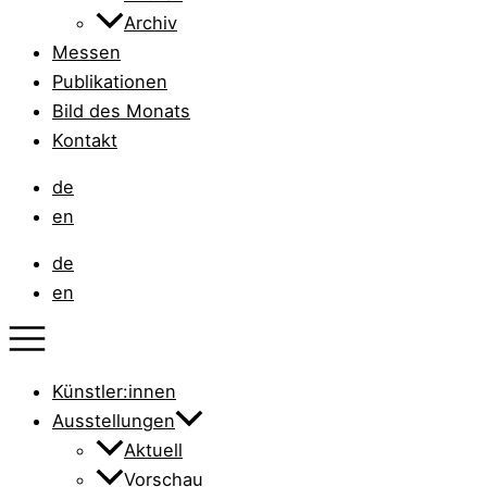
Archiv
Messen
Publikationen
Bild des Monats
Kontakt
de
en
de
en
Künstler:innen
Ausstellungen
Aktuell
Vorschau