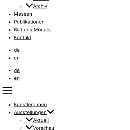
Archiv
Messen
Publikationen
Bild des Monats
Kontakt
de
en
de
en
Künstler:innen
Ausstellungen
Aktuell
Vorschau