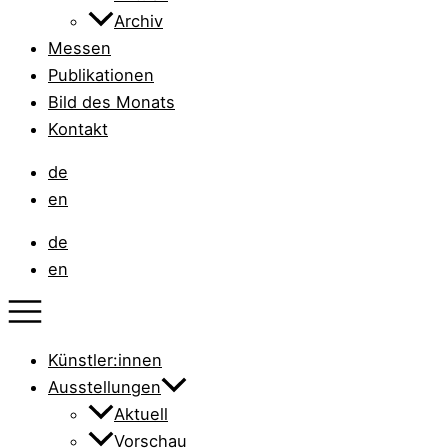
Archiv
Messen
Publikationen
Bild des Monats
Kontakt
de
en
de
en
Künstler:innen
Ausstellungen
Aktuell
Vorschau