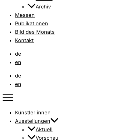
Archiv
Messen
Publikationen
Bild des Monats
Kontakt
de
en
de
en
Künstler:innen
Ausstellungen
Aktuell
Vorschau