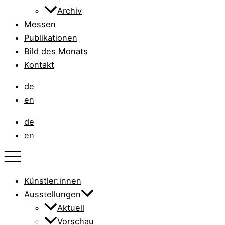
Archiv
Messen
Publikationen
Bild des Monats
Kontakt
de
en
de
en
Künstler:innen
Ausstellungen
Aktuell
Vorschau