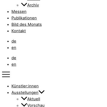
Archiv
Messen
Publikationen
Bild des Monats
Kontakt
de
en
de
en
Künstler:innen
Ausstellungen
Aktuell
Vorschau