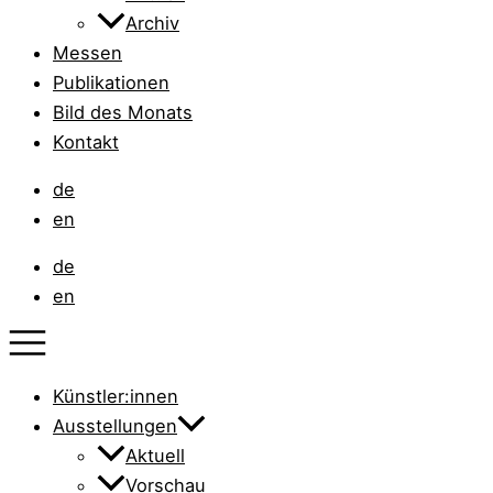
Archiv
Messen
Publikationen
Bild des Monats
Kontakt
de
en
de
en
Künstler:innen
Ausstellungen
Aktuell
Vorschau