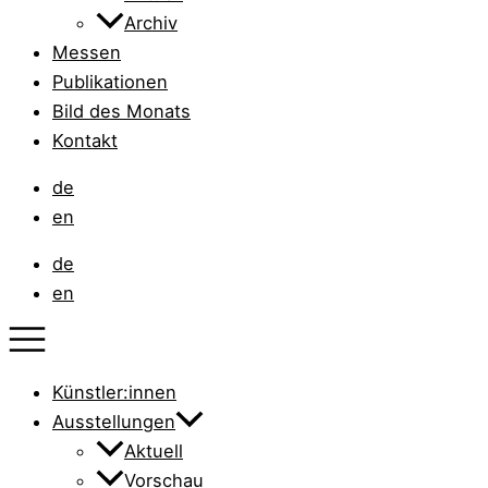
Archiv
Messen
Publikationen
Bild des Monats
Kontakt
de
en
de
en
Künstler:innen
Ausstellungen
Aktuell
Vorschau