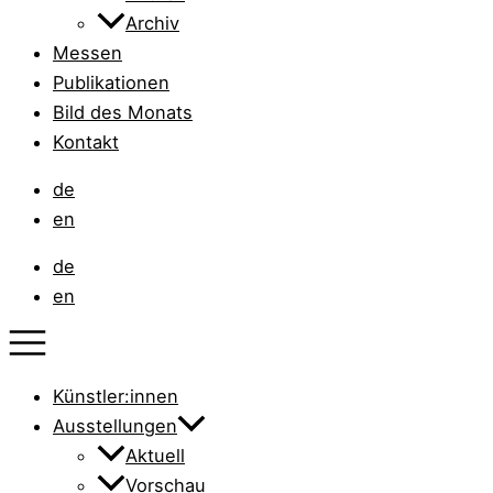
Archiv
Messen
Publikationen
Bild des Monats
Kontakt
de
en
de
en
Künstler:innen
Ausstellungen
Aktuell
Vorschau