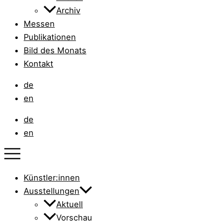
Archiv
Messen
Publikationen
Bild des Monats
Kontakt
de
en
de
en
Künstler:innen
Ausstellungen
Aktuell
Vorschau