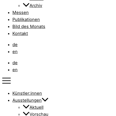
Archiv
Messen
Publikationen
Bild des Monats
Kontakt
de
en
de
en
Künstler:innen
Ausstellungen
Aktuell
Vorschau