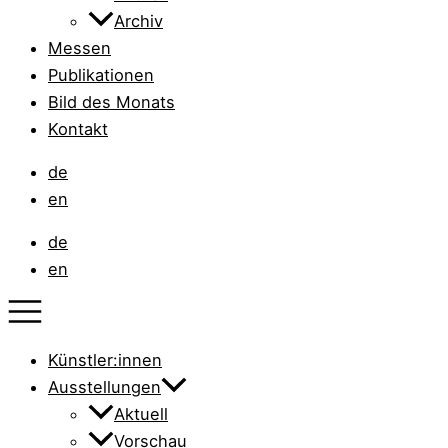
Archiv
Messen
Publikationen
Bild des Monats
Kontakt
de
en
de
en
Künstler:innen
Ausstellungen
Aktuell
Vorschau