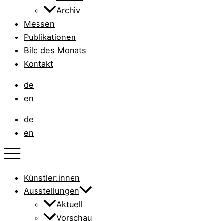
Archiv
Messen
Publikationen
Bild des Monats
Kontakt
de
en
de
en
Künstler:innen
Ausstellungen
Aktuell
Vorschau