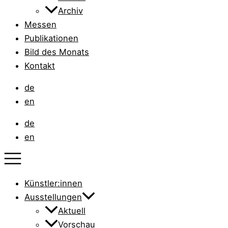
Archiv
Messen
Publikationen
Bild des Monats
Kontakt
de
en
de
en
Künstler:innen
Ausstellungen
Aktuell
Vorschau