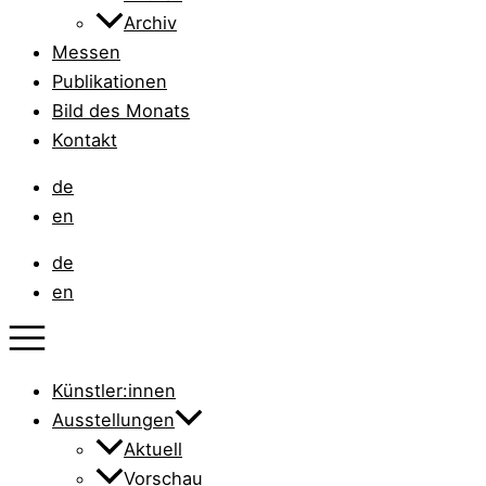
Archiv
Messen
Publikationen
Bild des Monats
Kontakt
de
en
de
en
Künstler:innen
Ausstellungen
Aktuell
Vorschau