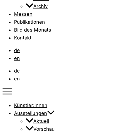
Archiv
Messen
Publikationen
Bild des Monats
Kontakt
de
en
de
en
Künstler:innen
Ausstellungen
Aktuell
Vorschau