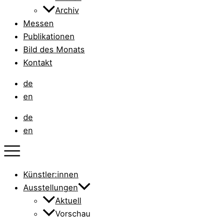
Archiv
Messen
Publikationen
Bild des Monats
Kontakt
de
en
de
en
Künstler:innen
Ausstellungen
Aktuell
Vorschau