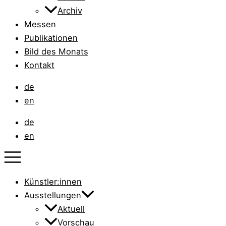
Archiv
Messen
Publikationen
Bild des Monats
Kontakt
de
en
de
en
Künstler:innen
Ausstellungen
Aktuell
Vorschau