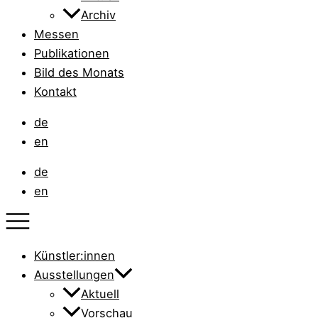
Archiv
Messen
Publikationen
Bild des Monats
Kontakt
de
en
de
en
Künstler:innen
Ausstellungen
Aktuell
Vorschau