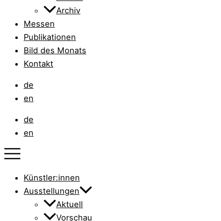
Archiv
Messen
Publikationen
Bild des Monats
Kontakt
de
en
de
en
Künstler:innen
Ausstellungen
Aktuell
Vorschau