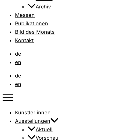
Archiv
Messen
Publikationen
Bild des Monats
Kontakt
de
en
de
en
Künstler:innen
Ausstellungen
Aktuell
Vorschau