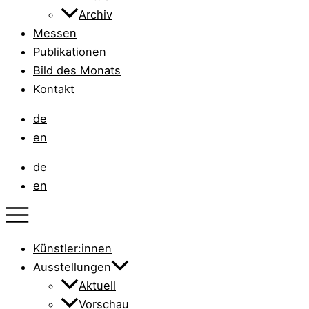
Archiv
Messen
Publikationen
Bild des Monats
Kontakt
de
en
de
en
Künstler:innen
Ausstellungen
Aktuell
Vorschau