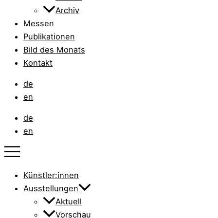
Archiv
Messen
Publikationen
Bild des Monats
Kontakt
de
en
de
en
Künstler:innen
Ausstellungen
Aktuell
Vorschau