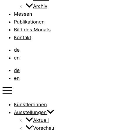
Archiv
Messen
Publikationen
Bild des Monats
Kontakt
de
en
de
en
Künstler:innen
Ausstellungen
Aktuell
Vorschau