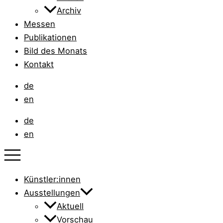
Archiv
Messen
Publikationen
Bild des Monats
Kontakt
de
en
de
en
Künstler:innen
Ausstellungen
Aktuell
Vorschau