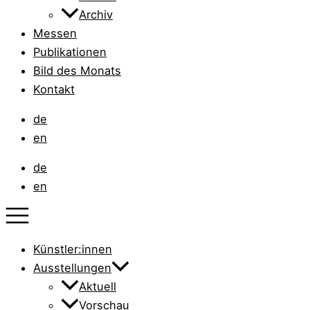
Archiv
Messen
Publikationen
Bild des Monats
Kontakt
de
en
de
en
Künstler:innen
Ausstellungen
Aktuell
Vorschau